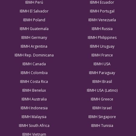
IBMH Perú
IBMH Ecuador
IBMH El Salvador
IBMH Portugal
IBMH Poland
IBMH Venezuela
IBMH Guatemala
IBMH Russia
IBMH Germany
IBMH Philippines
IBMH Argentina
IBMH Uruguay
IBMH Rep. Dominicana
IBMH France
IBMH Canada
IBMH USA
IBMH Colombia
IBMH Paraguay
IBMH Costa Rica
IBMH Brasil
IBMH Benelux
IBMH USA (Latino)
IBMH Australia
IBMH Greece
IBMH Indonesia
IBMH Israel
IBMH Malaysia
IBMH Singapore
IBMH South Africa
IBMH Tunisia
IBMH Vietnam