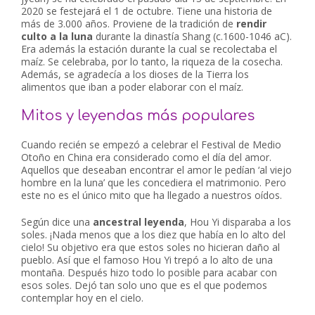
2020 se festejará el 1 de octubre. Tiene una historia de
más de 3.000 años. Proviene de la tradición de
rendir
culto a la luna
durante la dinastía Shang (c.1600-1046 aC).
Era además la estación durante la cual se recolectaba el
maíz. Se celebraba, por lo tanto, la riqueza de la cosecha.
Además, se agradecía a los dioses de la Tierra los
alimentos que iban a poder elaborar con el maíz.
Mitos y leyendas más populares
Cuando recién se empezó a celebrar el Festival de Medio
Otoño en China era considerado como el día del amor.
Aquellos que deseaban encontrar el amor le pedían ‘al viejo
hombre en la luna’ que les concediera el matrimonio. Pero
este no es el único mito que ha llegado a nuestros oídos.
Según dice una
ancestral leyenda
, Hou Yi disparaba a los
soles. ¡Nada menos que a los diez que había en lo alto del
cielo! Su objetivo era que estos soles no hicieran daño al
pueblo. Así que el famoso Hou Yi trepó a lo alto de una
montaña. Después hizo todo lo posible para acabar con
esos soles. Dejó tan solo uno que es el que podemos
contemplar hoy en el cielo.