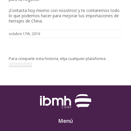
¡Contacta hoy mismo con nosotros! y te contaremos todo
lo que podemos hacer para mejorar tus importaciones de
herrajes de China.
octubre 17th, 2019
Para compartir esta historia, elija cualquier plataforma
Facebook
Twitter
Linkedin
Reddit
Tumblr
Pinterest
Vk
Email
Menú