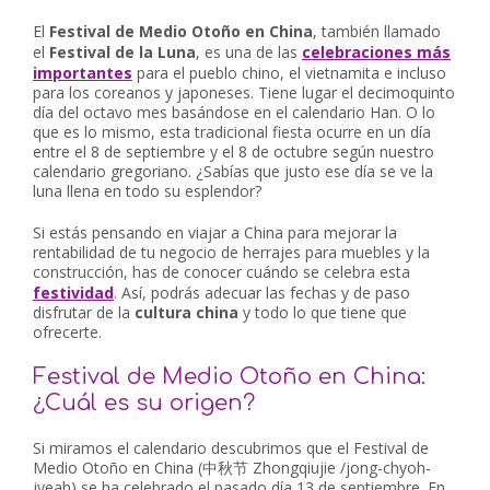
El
Festival de Medio Otoño en China
, también llamado
el
Festival de la Luna
, es una de las
celebraciones más
importantes
para el pueblo chino, el vietnamita e incluso
para los coreanos y japoneses. Tiene lugar el decimoquinto
día del octavo mes basándose en el calendario Han. O lo
que es lo mismo, esta tradicional fiesta ocurre en un día
entre el 8 de septiembre y el 8 de octubre según nuestro
calendario gregoriano. ¿Sabías que justo ese día se ve la
luna llena en todo su esplendor?
Si estás pensando en viajar a China para mejorar la
rentabilidad de tu negocio de herrajes para muebles y la
construcción, has de conocer cuándo se celebra esta
festividad
. Así, podrás adecuar las fechas y de paso
disfrutar de la
cultura china
y todo lo que tiene que
ofrecerte.
Festival de Medio Otoño en China:
¿Cuál es su origen?
Si miramos el calendario descubrimos que el Festival de
Medio Otoño en China (中秋节 Zhongqiujie /jong-chyoh-
jyeah) se ha celebrado el pasado día 13 de septiembre. En