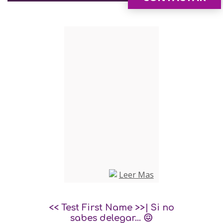
<< Test First Name >>| Si no
sabes delegar... 😖