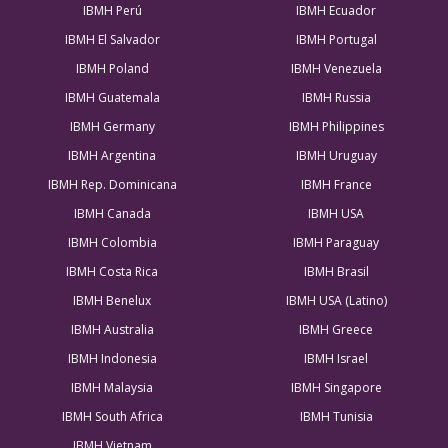
IBMH Perú
IBMH Ecuador
IBMH El Salvador
IBMH Portugal
IBMH Poland
IBMH Venezuela
IBMH Guatemala
IBMH Russia
IBMH Germany
IBMH Philippines
IBMH Argentina
IBMH Uruguay
IBMH Rep. Dominicana
IBMH France
IBMH Canada
IBMH USA
IBMH Colombia
IBMH Paraguay
IBMH Costa Rica
IBMH Brasil
IBMH Benelux
IBMH USA (Latino)
IBMH Australia
IBMH Greece
IBMH Indonesia
IBMH Israel
IBMH Malaysia
IBMH Singapore
IBMH South Africa
IBMH Tunisia
IBMH Vietnam