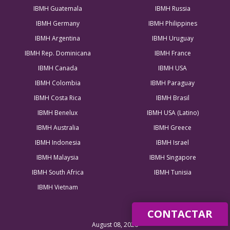
IBMH Guatemala
IBMH Russia
IBMH Germany
IBMH Philippines
IBMH Argentina
IBMH Uruguay
IBMH Rep. Dominicana
IBMH France
IBMH Canada
IBMH USA
IBMH Colombia
IBMH Paraguay
IBMH Costa Rica
IBMH Brasil
IBMH Benelux
IBMH USA (Latino)
IBMH Australia
IBMH Greece
IBMH Indonesia
IBMH Israel
IBMH Malaysia
IBMH Singapore
IBMH South Africa
IBMH Tunisia
IBMH Vietnam
CONTACTAR
August 08, 2026