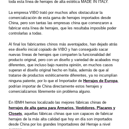
toda esta línea de herrajes de alta estética MADE IN ITALY.
La empresa VIBO trató por muchos años obstaculizar la
comercialización de esta gama de herrajes importados desde
China, p
ero son tantas las empresas china que comenzaron a
fabricar esta línea de herrajes, que les resultaba imposible poder
controlarlas a todas.
Al final los fabricantes chinos más aventajados, han dejado atrás
ese diseño inicial copiado de VIBO y han conseguido sacar
nuevas líneas de herrajes que comparten la funcionalidad del
producto original, pero con un diseño y variedad de acabados muy
diferentes,
que incluso bajo nuestra opinión, en muchos casos
superan el diseño original hecho en Italia, además de que al
tratarse de productos estéticamente diferentes, ya no incumplían
ninguna patente, por lo que el Importador de
Herrajes de Europa
,
podrían importar de China
directamente estos herrajes y
comercializarnos libremente sin problema alguno.
En IBMH hemos localizado las mejores fábricas chinas de
herrajes de alta gama para Armarios, Vestidores, Placares y
Closets
, aquellas fábricas chinas que son capaces de fabricar
herrajes de la más alta calidad que hoy en día son importados
desde China por los grandes Importadores del Herraje a nivel