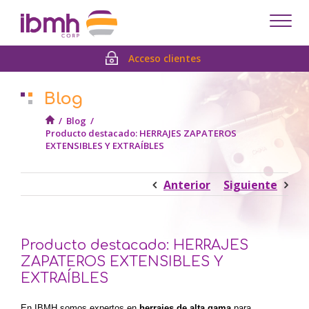
Despl
men
Acceso clientes
Blog
/
Blog
/
Producto destacado: HERRAJES ZAPATEROS
EXTENSIBLES Y EXTRAÍBLES
Anterior
Siguiente
Producto destacado: HERRAJES
ZAPATEROS EXTENSIBLES Y
EXTRAÍBLES
En IBMH somos expertos en
herrajes de alta gama
para