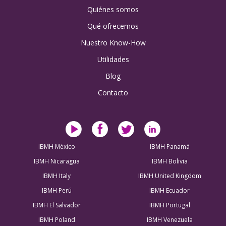
Quiénes somos
Qué ofrecemos
Nuestro Know-How
Utilidades
Blog
Contacto
IBMH México
IBMH Panamá
IBMH Nicaragua
IBMH Bolivia
IBMH Italy
IBMH United Kingdom
IBMH Perú
IBMH Ecuador
IBMH El Salvador
IBMH Portugal
IBMH Poland
IBMH Venezuela