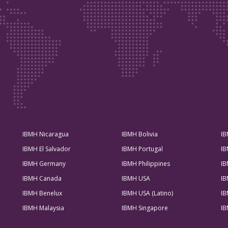
IBMH Nicaragua
IBMH Bolivia
IB
IBMH El Salvador
IBMH Portugal
IB
IBMH Germany
IBMH Philippines
IB
IBMH Canada
IBMH USA
IB
IBMH Benelux
IBMH USA (Latino)
IB
IBMH Malaysia
IBMH Singapore
IB