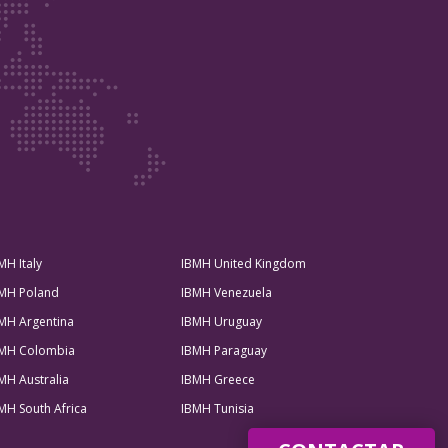
MH Italy
IBMH United Kingdom
MH Poland
IBMH Venezuela
MH Argentina
IBMH Uruguay
MH Colombia
IBMH Paraguay
MH Australia
IBMH Greece
MH South Africa
IBMH Tunisia