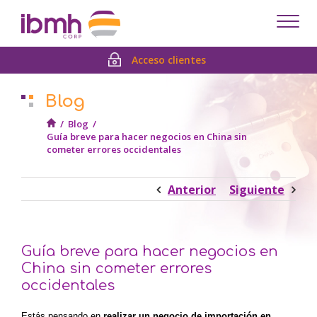
Despl
men
Acceso clientes
Blog
/
Blog
/
Guía breve para hacer negocios en China sin
cometer errores occidentales
Anterior
Siguiente
Guía breve para hacer negocios en
China sin cometer errores
occidentales
Estás pensando en
realizar un negocio de importación en