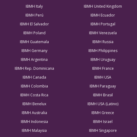
IBMH Italy
IBMH United Kingdom
IBMH Perú
IBMH Ecuador
IBMH El Salvador
IBMH Portugal
IBMH Poland
IBMH Venezuela
IBMH Guatemala
IBMH Russia
IBMH Germany
IBMH Philippines
IBMH Argentina
IBMH Uruguay
IBMH Rep. Dominicana
IBMH France
IBMH Canada
IBMH USA
IBMH Colombia
IBMH Paraguay
IBMH Costa Rica
IBMH Brasil
IBMH Benelux
IBMH USA (Latino)
IBMH Australia
IBMH Greece
IBMH Indonesia
IBMH Israel
IBMH Malaysia
IBMH Singapore