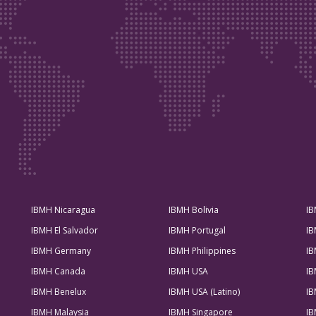
IBMH Nicaragua
IBMH Bolivia
IB
IBMH El Salvador
IBMH Portugal
IB
IBMH Germany
IBMH Philippines
IB
IBMH Canada
IBMH USA
IB
IBMH Benelux
IBMH USA (Latino)
IB
IBMH Malaysia
IBMH Singapore
IB