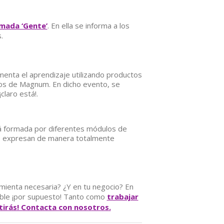
amada ‘Gente’
. En ella se informa a los
.
omenta el aprendizaje utilizando productos
ños de Magnum. En dicho evento, se
laro está!.
tá formada por diferentes módulos de
dos expresan de manera totalmente
mienta necesaria? ¿Y en tu negocio? En
able ¡por supuesto! Tanto como
trabajar
tirás! Contacta con nosotros.