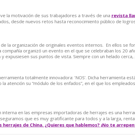
 la motivación de sus trabajadores a través de una
revista ll
dos, desde nuevos retos hasta reconocimiento público de logros
de la organización de originales eventos internos. En ellos se f
 la compañía organizó un evento en el que se celebraban los 20 a
y expusiesen sus puntos de vista. Siempre con un helado cerca, ¡c
erramienta totalmente innovadora: ‘NOS’. Dicha herramienta es
do la atención su “módulo de los enfados”, en el que los emplea
n interna en las empresas importadoras de herrajes es una herra
guramos que es muy gratificante para todos y a la larga, rent
s herrajes de China. ¿Quieres que hablemos? ¡No te arrepen