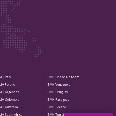
MH Italy
IBMH United Kingdom
MH Poland
IBMH Venezuela
MH Argentina
IBMH Uruguay
MH Colombia
IBMH Paraguay
MH Australia
IBMH Greece
MH South Africa
IBMH Tunisia