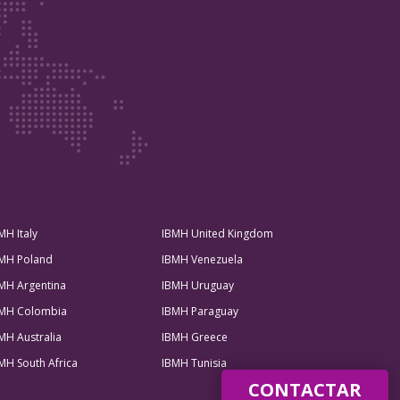
MH Italy
IBMH United Kingdom
MH Poland
IBMH Venezuela
MH Argentina
IBMH Uruguay
MH Colombia
IBMH Paraguay
MH Australia
IBMH Greece
MH South Africa
IBMH Tunisia
CONTACTAR