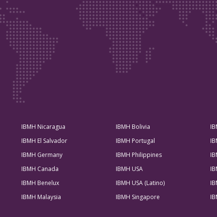
IBMH Nicaragua
IBMH Bolivia
IB
IBMH El Salvador
IBMH Portugal
IB
IBMH Germany
IBMH Philippines
IB
IBMH Canada
IBMH USA
IB
IBMH Benelux
IBMH USA (Latino)
IB
IBMH Malaysia
IBMH Singapore
IB