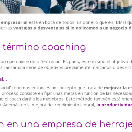
 empresarial
está en boca de todos. Es por ello que en IBMH qu
ser las
ventajas y desventajas si lo aplicamos a un negocio d
l término coaching
erbo que quiere decir ‘entrenar’. Es pues, este mismo el objetivo 
alcanzar una serie de objetivos previamente marcados o desarroll
al…
resarial’ tenemos entonces un concepto que trata de
mejorar la e
El proceso consiste en fijar unas metas en función de las necesid
que el coach dará a los miembros. ​Este método también está orie
n. Además de la mejora del rendimiento laboral,
la productivida
h en una empresa de herraj