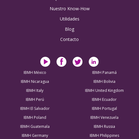
Nuestro Know-How
Utilidades
Blog
Contacto
IBMH México
IBMH Panamá
IBMH Nicaragua
IBMH Bolivia
IBMH Italy
IBMH United Kingdom
IBMH Perú
IBMH Ecuador
IBMH El Salvador
IBMH Portugal
IBMH Poland
IBMH Venezuela
IBMH Guatemala
IBMH Russia
IBMH Germany
IBMH Philippines