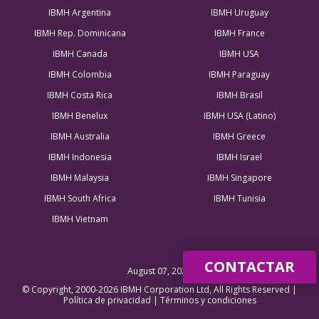
IBMH Argentina
IBMH Uruguay
IBMH Rep. Dominicana
IBMH France
IBMH Canada
IBMH USA
IBMH Colombia
IBMH Paraguay
IBMH Costa Rica
IBMH Brasil
IBMH Benelux
IBMH USA (Latino)
IBMH Australia
IBMH Greece
IBMH Indonesia
IBMH Israel
IBMH Malaysia
IBMH Singapore
IBMH South Africa
IBMH Tunisia
IBMH Vietnam
CONTACTAR
August 07, 2026
© Copyright, 2000-2026 IBMH Corporation Ltd, All Rights Reserved |
Política de privacidad
|
Términos y condiciones