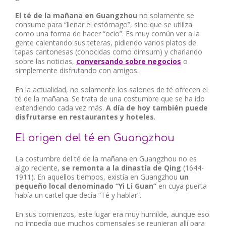
El té de la mañana en Guangzhou
no solamente se
consume para “llenar el estómago”, sino que se utiliza
como una forma de hacer “ocio”. Es muy común ver a la
gente calentando sus teteras, pidiendo varios platos de
tapas cantonesas (conocidas como dimsum) y charlando
sobre las noticias,
conversando sobre negocios
o
simplemente disfrutando con amigos.
En la actualidad, no solamente los salones de té ofrecen el
té de la mañana. Se trata de una costumbre que se ha ido
extendiendo cada vez más.
A día de hoy también puede
disfrutarse en restaurantes y hoteles
.
El origen del té en Guangzhou
La costumbre del té de la mañana en Guangzhou no es
algo reciente,
se remonta a la dinastía de Qing
(1644-
1911). En aquellos tiempos, existía en Guangzhou
un
pequeño local denominado “Yi Li Guan”
en cuya puerta
había un cartel que decía “Té y hablar”.
En sus comienzos, este lugar era muy humilde, aunque eso
no impedía que muchos comensales se reunieran allí para