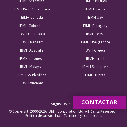
IBMH Argentina
IBMH Uruguay
IBMH Rep. Dominicana
IBMH France
IBMH Canada
IBMH USA
IBMH Colombia
IBMH Paraguay
IBMH Costa Rica
IBMH Brasil
IBMH Benelux
IBMH USA (Latino)
IBMH Australia
IBMH Greece
IBMH Indonesia
IBMH Israel
IBMH Malaysia
IBMH Singapore
IBMH South Africa
IBMH Tunisia
IBMH Vietnam
CONTACTAR
August 06, 2026
© Copyright, 2000-2026 IBMH Corporation Ltd, All Rights Reserved |
Política de privacidad
|
Términos y condiciones