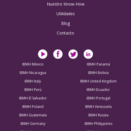
Nuestro Know-How
Utilidades
Blog
Contacto
IBMH México
IBMH Panamá
IBMH Nicaragua
IBMH Bolivia
IBMH Italy
IBMH United Kingdom
IBMH Perú
IBMH Ecuador
IBMH El Salvador
IBMH Portugal
IBMH Poland
IBMH Venezuela
IBMH Guatemala
IBMH Russia
IBMH Germany
IBMH Philippines