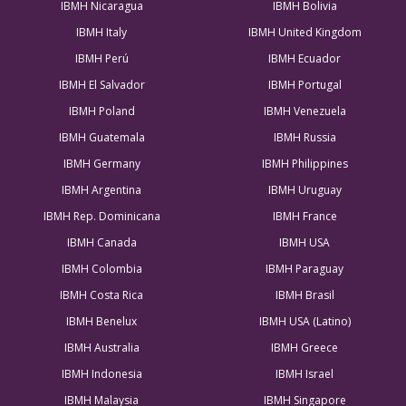
IBMH Nicaragua
IBMH Bolivia
IBMH Italy
IBMH United Kingdom
IBMH Perú
IBMH Ecuador
IBMH El Salvador
IBMH Portugal
IBMH Poland
IBMH Venezuela
IBMH Guatemala
IBMH Russia
IBMH Germany
IBMH Philippines
IBMH Argentina
IBMH Uruguay
IBMH Rep. Dominicana
IBMH France
IBMH Canada
IBMH USA
IBMH Colombia
IBMH Paraguay
IBMH Costa Rica
IBMH Brasil
IBMH Benelux
IBMH USA (Latino)
IBMH Australia
IBMH Greece
IBMH Indonesia
IBMH Israel
IBMH Malaysia
IBMH Singapore