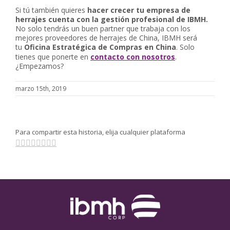
Si tú también quieres
hacer crecer tu empresa de
herrajes cuenta con la gestión profesional de IBMH.
No solo tendrás un buen partner que trabaja con los
mejores proveedores de herrajes de China, IBMH será
tu
Oficina Estratégica de Compras en China
. Solo
tienes que ponerte en
contacto con nosotros
.
¿Empezamos?
marzo 15th, 2019
Para compartir esta historia, elija cualquier plataforma
Facebook
Twitter
Linkedin
Reddit
Tumblr
Pinterest
Vk
Email