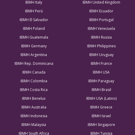
IBMH Italy
IBMH United Kingdom
IBMH Perú
IBMH Ecuador
IBMH El Salvador
IBMH Portugal
IBMH Poland
IBMH Venezuela
IBMH Guatemala
IBMH Russia
IBMH Germany
IBMH Philippines
IBMH Argentina
IBMH Uruguay
IBMH Rep. Dominicana
IBMH France
IBMH Canada
IBMH USA
IBMH Colombia
IBMH Paraguay
IBMH Costa Rica
IBMH Brasil
IBMH Benelux
IBMH USA (Latino)
IBMH Australia
IBMH Greece
IBMH Indonesia
IBMH Israel
IBMH Malaysia
IBMH Singapore
IBMH South Africa
IBMH Tunisia