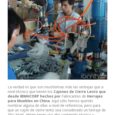
La verdad es que son muchísimas más las ventajas que a
nivel técnico que tienen los
Cajones de Cierre Lento que
desde IBMHCORP hechos por
Fabricantes de
Herrajes
para Muebles en China
. Aquí sólo hemos querido
nombrar alguna de ellas a nivel de referencia, pero para
que un cajón de cierre lento sea considerado un herraje de
Alto Nivel, deben tener una alto contenido técnico y