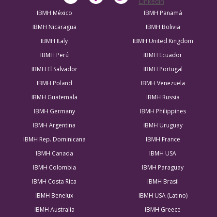
IBMH México
IBMH Panamá
IBMH Nicaragua
IBMH Bolivia
IBMH Italy
IBMH United Kingdom
IBMH Perú
IBMH Ecuador
IBMH El Salvador
IBMH Portugal
IBMH Poland
IBMH Venezuela
IBMH Guatemala
IBMH Russia
IBMH Germany
IBMH Philippines
IBMH Argentina
IBMH Uruguay
IBMH Rep. Dominicana
IBMH France
IBMH Canada
IBMH USA
IBMH Colombia
IBMH Paraguay
IBMH Costa Rica
IBMH Brasil
IBMH Benelux
IBMH USA (Latino)
IBMH Australia
IBMH Greece