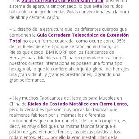
– Las
Guías Correderas de Extensión Total
, poseen un
sistema de apertura sincronizado, lo que evita los ruidos
habituales que producen las Guías convencionales a la hora
de abrir y cerrar el cajón.
– El diseño de la estructura que los diferentes cuerpos que
componen la
Guía Corredera Telescópica de Extensión
Total
no es en forma cuadrada, como ocurre con el 95%
de los Rieles de este tipo que se fabrican en China, los
Rieles que desde IBMHCORP con los Fabricantes de
Herrajes para Muebles en China recomendamos a todos
nuestros clientes internacionales poseen una forma tipo
hexagonal, lo que le confiere al conjunto global del herrajes
una gran vida útil y grandes prestaciones, logrando una
gran
perfomance.
– Hay muchos Fabricantes de Herrajes para Muebles en
China de
Rieles de Costado Metálico con Cierre Lento,
pero la verdad es que son muy pocas las fábricas que
realmente fabrican por si mismas los diferentes
componentes que conforman el kit de cajón completo, es
decir, es muy difícil que una misma fábrica fabrique el
pistón de gas, el muelle tensor, las piezas plásticas, los
rodamientos, etc…., por ello la gran inestabilidad de la