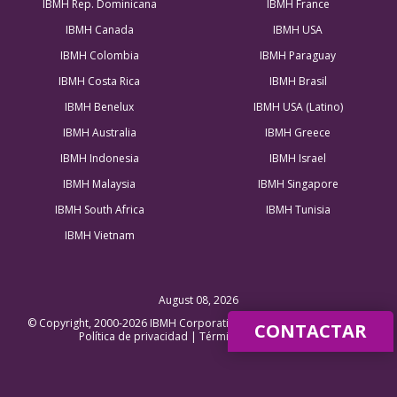
IBMH Rep. Dominicana
IBMH France
IBMH Canada
IBMH USA
IBMH Colombia
IBMH Paraguay
IBMH Costa Rica
IBMH Brasil
IBMH Benelux
IBMH USA (Latino)
IBMH Australia
IBMH Greece
IBMH Indonesia
IBMH Israel
IBMH Malaysia
IBMH Singapore
IBMH South Africa
IBMH Tunisia
IBMH Vietnam
August 08, 2026
© Copyright, 2000-2026 IBMH Corporation Ltd, All Rights Reserved |
CONTACTAR
Política de privacidad
|
Términos y condiciones