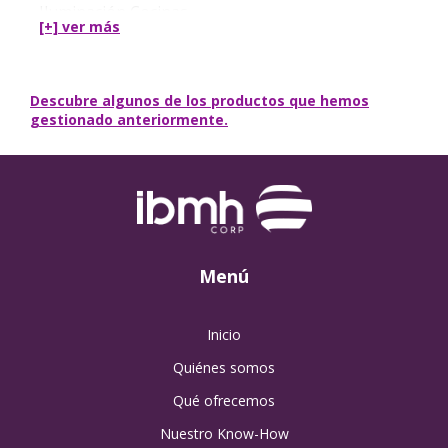
Iluminación Cocinas
[+] ver
más
Lámpara de LED para Bajo Muebles
Lámpara de LED para Alacena
Luz de LED Ideal para Alacenas de Muebles de
Cocina
Descubre algunos de los productos que hemos
gestionado anteriormente.
Luz de LED para Cajones
Menú
Inicio
Quiénes somos
Qué ofrecemos
Nuestro Know-How