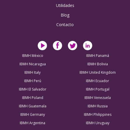
Utilidades
Blog
Contacto
IBMH México
IBMH Panamá
IBMH Nicaragua
IBMH Bolivia
IBMH Italy
IBMH United Kingdom
IBMH Perú
IBMH Ecuador
IBMH El Salvador
IBMH Portugal
IBMH Poland
IBMH Venezuela
IBMH Guatemala
IBMH Russia
IBMH Germany
IBMH Philippines
IBMH Argentina
IBMH Uruguay