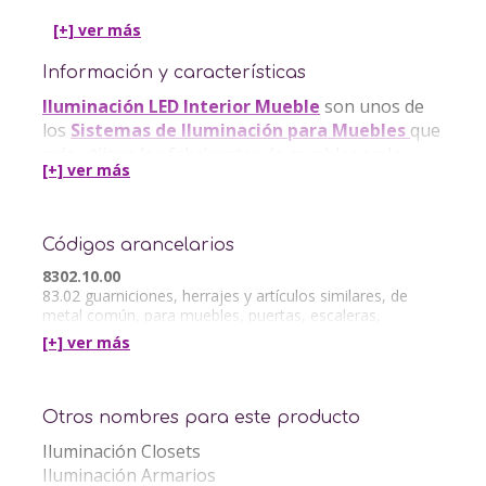
[+] ver
más
Información y características
Iluminación LED Interior Mueble
son unos de
los
Sistemas de Iluminación para Muebles
que
más utiizan los fabricantes de muebles en la
[+] ver
más
actualidad.
Con IBMH podrás importar
herrajes económicos
al por mayor
de China desde Proveedores
Códigos arancelarios
confiables. Comprar
8302.10.00
83.02 guarniciones, herrajes y artículos similares, de
metal común, para muebles, puertas, escaleras,
ventanas, persianas, carrocerías, artículos de
[+] ver
más
Otros nombres para este producto
Iluminación Closets
Iluminación Armarios