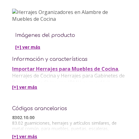
Imágenes del producto
[+] ver
más
Información y características
Importar Herrajes para Muebles de Cocina
,
Herrajes de Cocina y Herrajes para Gabinetes de
Cocina desde China con IBMH es muy fácil.
[+] ver
más
IBMH ofrece en China los siguientes servicios:
Códigos arancelarios
Control de Calidad de Herrajes para Muebles de
Cocina
8302.10.00
Agente de Sourcing
83.02 guarniciones, herrajes y artículos similares, de
metal común, para muebles, puertas, escaleras,
ventanas, persianas, carrocerías, artículos de
[+] ver
más