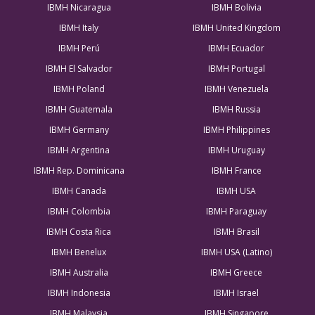
IBMH Nicaragua
IBMH Bolivia
IBMH Italy
IBMH United Kingdom
IBMH Perú
IBMH Ecuador
IBMH El Salvador
IBMH Portugal
IBMH Poland
IBMH Venezuela
IBMH Guatemala
IBMH Russia
IBMH Germany
IBMH Philippines
IBMH Argentina
IBMH Uruguay
IBMH Rep. Dominicana
IBMH France
IBMH Canada
IBMH USA
IBMH Colombia
IBMH Paraguay
IBMH Costa Rica
IBMH Brasil
IBMH Benelux
IBMH USA (Latino)
IBMH Australia
IBMH Greece
IBMH Indonesia
IBMH Israel
IBMH Malaysia
IBMH Singapore