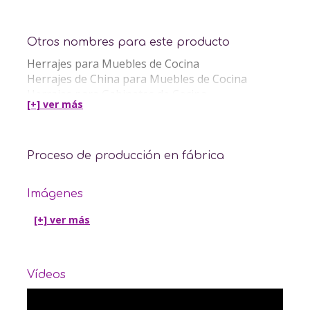
Otros nombres para este producto
Herrajes para Muebles de Cocina
Herrajes de China para Muebles de Cocina
Herrajes para Gabinetes de Cocina
[+] ver
más
Despensas
Proceso de producción en fábrica
Imágenes
[+] ver
más
Vídeos