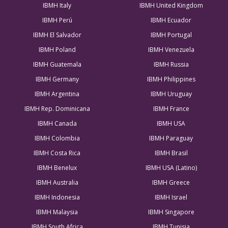
IBMH Italy
IBMH United Kingdom
IBMH Perú
IBMH Ecuador
IBMH El Salvador
IBMH Portugal
IBMH Poland
IBMH Venezuela
IBMH Guatemala
IBMH Russia
IBMH Germany
IBMH Philippines
IBMH Argentina
IBMH Uruguay
IBMH Rep. Dominicana
IBMH France
IBMH Canada
IBMH USA
IBMH Colombia
IBMH Paraguay
IBMH Costa Rica
IBMH Brasil
IBMH Benelux
IBMH USA (Latino)
IBMH Australia
IBMH Greece
IBMH Indonesia
IBMH Israel
IBMH Malaysia
IBMH Singapore
IBMH South Africa
IBMH Tunisia