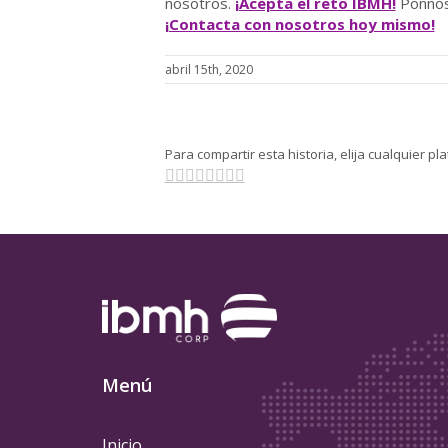
nosotros.
¡Acepta el reto IBMH!
Ponnos 
¡Contacta con nosotros hoy mismo!
abril 15th, 2020
Para compartir esta historia, elija cualquier p
Facebook
Twitter
Linkedin
Reddit
Tumblr
Pinterest
Vk
Email
Menú
Inicio