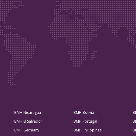
IBMH Nicaragua
IBMH Bolivia
IB
IBMH El Salvador
IBMH Portugal
IB
IBMH Germany
IBMH Philippines
IB