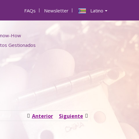
FAQs
|
Newsletter
|
Latino
Know-How
ctos Gestionados
destacados
e productos
Contacto
Anterior
Siguiente