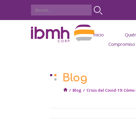
Inicio
Quié
Compromiso S
IBMH 
Utilidades
Blog
Incoterms
Conversor de di
Calculadora coste mat
/
Blog
/
Crisis del Covid-19: Cómo
Medidas y Tipos de C