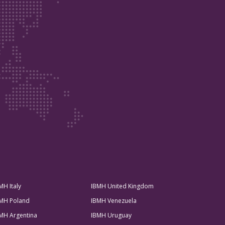
MH Italy
IBMH United Kingdom
MH Poland
IBMH Venezuela
MH Argentina
IBMH Uruguay