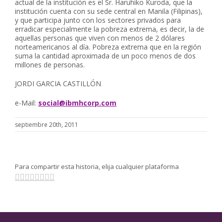
actual de la institución es el Sr. Haruhiko Kuroda, que la
institución cuenta con su sede central en Manila (Filipinas),
y que participa junto con los sectores privados para
erradicar especialmente la pobreza extrema, es decir, la de
aquellas personas que viven con menos de 2 dólares
norteamericanos al día. Pobreza extrema que en la región
suma la cantidad aproximada de un poco menos de dos
millones de personas.
JORDI GARCIA CASTILLÓN
e-Mail:
social@ibmhcorp.com
septiembre 20th, 2011
Para compartir esta historia, elija cualquier plataforma
Facebook
Twitter
Linkedin
Reddit
Tumblr
Pinterest
Vk
Email