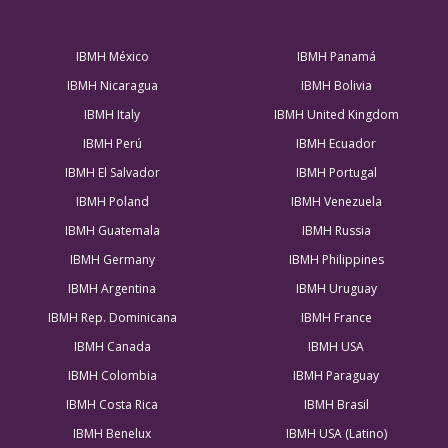
IBMH México
IBMH Panamá
IBMH Nicaragua
IBMH Bolivia
IBMH Italy
IBMH United Kingdom
IBMH Perú
IBMH Ecuador
IBMH El Salvador
IBMH Portugal
IBMH Poland
IBMH Venezuela
IBMH Guatemala
IBMH Russia
IBMH Germany
IBMH Philippines
IBMH Argentina
IBMH Uruguay
IBMH Rep. Dominicana
IBMH France
IBMH Canada
IBMH USA
IBMH Colombia
IBMH Paraguay
IBMH Costa Rica
IBMH Brasil
IBMH Benelux
IBMH USA (Latino)