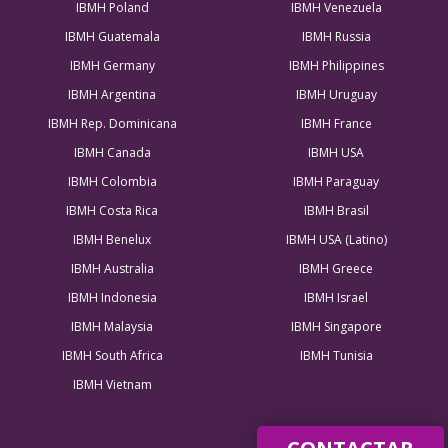
IBMH Poland
IBMH Venezuela
IBMH Guatemala
IBMH Russia
IBMH Germany
IBMH Philippines
IBMH Argentina
IBMH Uruguay
IBMH Rep. Dominicana
IBMH France
IBMH Canada
IBMH USA
IBMH Colombia
IBMH Paraguay
IBMH Costa Rica
IBMH Brasil
IBMH Benelux
IBMH USA (Latino)
IBMH Australia
IBMH Greece
IBMH Indonesia
IBMH Israel
IBMH Malaysia
IBMH Singapore
IBMH South Africa
IBMH Tunisia
IBMH Vietnam