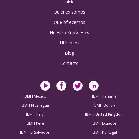
Inicio
Quiénes somos
Qué ofrecemos
Nuestro Know-How
Utilidades
Blog
Contacto
IBMH México
IBMH Panamá
IBMH Nicaragua
IBMH Bolivia
IBMH Italy
IBMH United Kingdom
IBMH Perú
IBMH Ecuador
IBMH El Salvador
IBMH Portugal