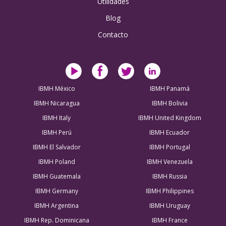
Utilidades
Blog
Contacto
IBMH México
IBMH Panamá
IBMH Nicaragua
IBMH Bolivia
IBMH Italy
IBMH United Kingdom
IBMH Perú
IBMH Ecuador
IBMH El Salvador
IBMH Portugal
IBMH Poland
IBMH Venezuela
IBMH Guatemala
IBMH Russia
IBMH Germany
IBMH Philippines
IBMH Argentina
IBMH Uruguay
IBMH Rep. Dominicana
IBMH France