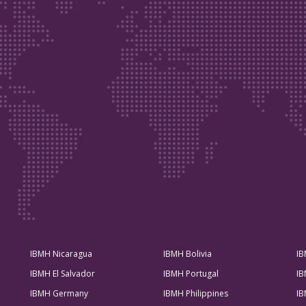
IBMH Nicaragua
IBMH Bolivia
IB
IBMH El Salvador
IBMH Portugal
IB
IBMH Germany
IBMH Philippines
IB