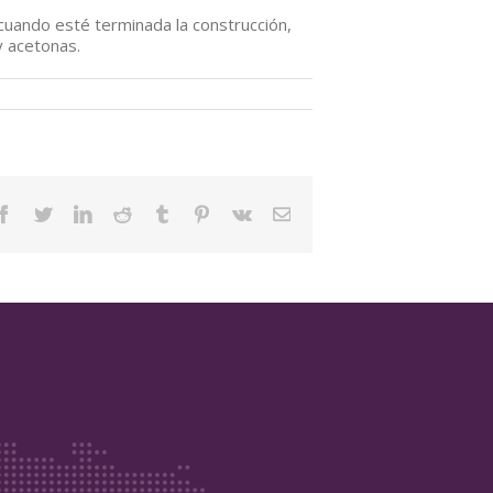
cuando esté terminada la construcción,
y acetonas.
Facebook
Twitter
Linkedin
Reddit
Tumblr
Pinterest
Vk
Email