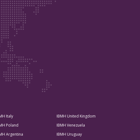
MH Italy
IBMH United Kingdom
MH Poland
IBMH Venezuela
MH Argentina
IBMH Uruguay