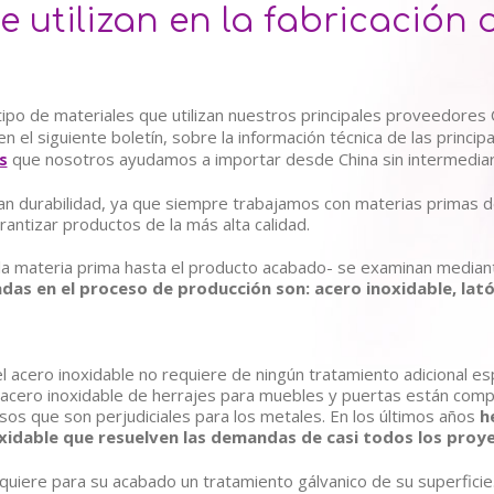
 utilizan en la fabricación 
ipo de materiales que utilizan nuestros principales proveedores 
en el siguiente boletín, sobre la información técnica de las princi
s
que nosotros ayudamos a importar desde China sin intermediar
n durabilidad, ya que siempre trabajamos con materias primas de
antizar productos de la más alta calidad.
 la materia prima hasta el producto acabado- se examinan mediante
adas en el proceso de producción son: acero inoxidable, lató
 acero inoxidable no requiere de ningún tratamiento adicional esp
n acero inoxidable de herrajes para muebles y puertas están com
os que son perjudiciales para los metales. En los últimos años
h
xidable que resuelven las demandas de casi todos los proy
requiere para su acabado un tratamiento gálvanico de su superfi