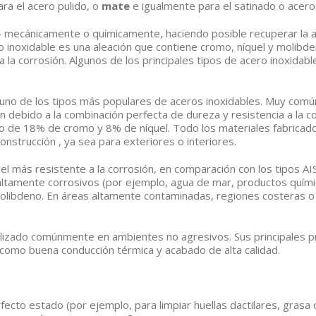
ara el acero pulido, o
mate
e igualmente para el satinado o acero 
» mecánicamente o químicamente, haciendo posible recuperar la ap
inoxidable es una aleación que contiene cromo, níquel y molibde
la corrosión. Algunos de los principales tipos de acero inoxidable
uno de los tipos más populares de aceros inoxidables. Muy común
ión debido a la combinación perfecta de dureza y resistencia a la c
mo de 18% de cromo y 8% de níquel. Todo los materiales fabricado
onstrucción , ya sea para exteriores o interiores.
 el más resistente a la corrosión, en comparación con los tipos A
altamente corrosivos (por ejemplo, agua de mar, productos químic
ibdeno. En áreas altamente contaminadas, regiones costeras o en
ilizado comúnmente en ambientes no agresivos. Sus principales 
sí como buena conducción térmica y acabado de alta calidad.
fecto estado (por ejemplo, para limpiar huellas dactilares, grasa