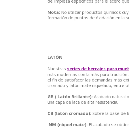
de limpieza específicos para el acero qu
Nota:
No utilizar productos químicos cuy
formación de puntos de óxidación en la su
LATÓN
Nuestras
series de herrajes para mueb
más modernas con la más pura tradición 
el fin de satisfacer las demandas más exi
cromado y latón mate niquelado, entre o
GB ( Latón Brillante):
Acabado natural ob
una capa de laca de alta resistencia.
CB (latón cromado):
Sobre la base de l
NM (níquel mate):
El acabado se obtien