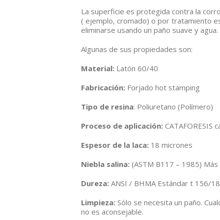
La superficie es protegida contra la cor
( ejemplo, cromado) o por tratamiento esp
eliminarse usando un paño suave y agua.
Algunas de sus propiedades son:
Material:
Latón 60/40
Fabricación:
Forjado hot stamping
Tipo de resina
: Poliuretano (Polímero)
Proceso de aplicación:
CATAFORESIS cal
Espesor de la laca:
18 micrones
Niebla salina:
(ASTM B117 – 1985) Más 
Dureza:
ANSI / BHMA Estándar t 156/1
Limpieza:
Sólo se necesita un paño. Cual
no es aconsejable.