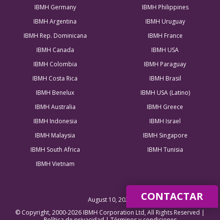
IBMH Germany
IBMH Philippines
IBMH Argentina
IBMH Uruguay
IBMH Rep. Dominicana
IBMH France
IBMH Canada
IBMH USA
IBMH Colombia
IBMH Paraguay
IBMH Costa Rica
IBMH Brasil
IBMH Benelux
IBMH USA (Latino)
IBMH Australia
IBMH Greece
IBMH Indonesia
IBMH Israel
IBMH Malaysia
IBMH Singapore
IBMH South Africa
IBMH Tunisia
IBMH Vietnam
CONTACTAR
August 10, 2026
© Copyright, 2000-2026 IBMH Corporation Ltd, All Rights Reserved |
Política de privacidad
|
Términos y condiciones