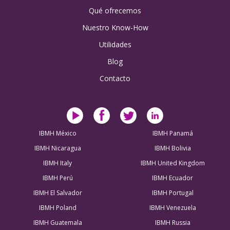
Qué ofrecemos
Nuestro Know-How
Utilidades
Blog
Contacto
IBMH México
IBMH Panamá
IBMH Nicaragua
IBMH Bolivia
IBMH Italy
IBMH United Kingdom
IBMH Perú
IBMH Ecuador
IBMH El Salvador
IBMH Portugal
IBMH Poland
IBMH Venezuela
IBMH Guatemala
IBMH Russia