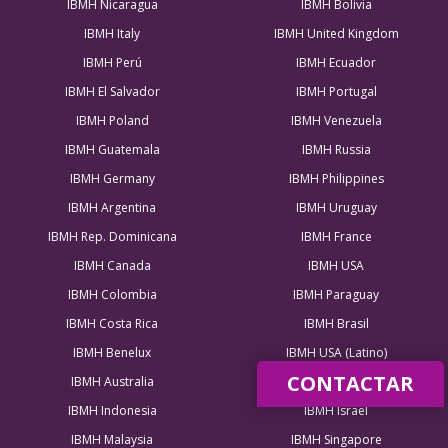
IBMH Nicaragua
IBMH Bolivia
IBMH Italy
IBMH United Kingdom
IBMH Perú
IBMH Ecuador
IBMH El Salvador
IBMH Portugal
IBMH Poland
IBMH Venezuela
IBMH Guatemala
IBMH Russia
IBMH Germany
IBMH Philippines
IBMH Argentina
IBMH Uruguay
IBMH Rep. Dominicana
IBMH France
IBMH Canada
IBMH USA
IBMH Colombia
IBMH Paraguay
IBMH Costa Rica
IBMH Brasil
IBMH Benelux
IBMH USA (Latino)
CONTACTAR
IBMH Australia
IBMH Greece
IBMH Indonesia
IBMH Israel
IBMH Malaysia
IBMH Singapore