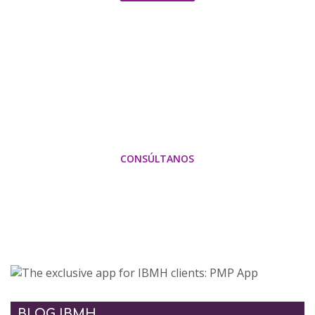
Averigua cómo podemos
optimizar al máximo tu
importación de China
CONSÚLTANOS
BLOG IBMH