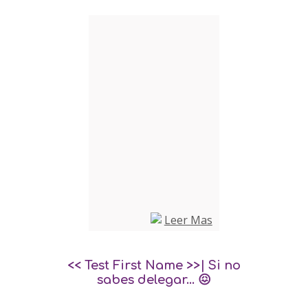
<< Test First Name >>| Si no
sabes delegar... 😖