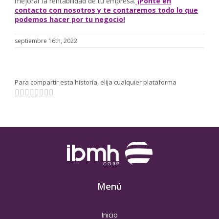
mejorar la rentabilidad de tu empresa.
¡Ponte en
contacto con nosotros y te contaremos todo lo que
podemos hacer por tu negocio!
septiembre 16th, 2022
Para compartir esta historia, elija cualquier plataforma
Facebook
Twitter
Linkedin
Reddit
Tumblr
Pinterest
Vk
Email
Menú
Inicio