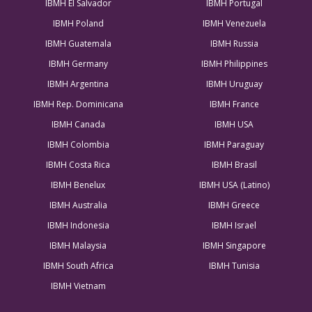
IBMH El Salvador
IBMH Portugal
IBMH Poland
IBMH Venezuela
IBMH Guatemala
IBMH Russia
IBMH Germany
IBMH Philippines
IBMH Argentina
IBMH Uruguay
IBMH Rep. Dominicana
IBMH France
IBMH Canada
IBMH USA
IBMH Colombia
IBMH Paraguay
IBMH Costa Rica
IBMH Brasil
IBMH Benelux
IBMH USA (Latino)
IBMH Australia
IBMH Greece
IBMH Indonesia
IBMH Israel
IBMH Malaysia
IBMH Singapore
IBMH South Africa
IBMH Tunisia
IBMH Vietnam